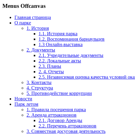
Menus Offcanvas
Главная страница
О парке
1. История
1.1. История парка
1.2. Воспоминания барнаульцев
1.3 Онлайн-выставка
2. Документы
2.1. Учредительные документы
2.2. Локальные акты
2.3. Планы
2. 4. Отчеты
2.5. Независимая оценка качества условий ока
3. Контакты
4. Структура
5. Противодействие коррупции
Новости
Парк летом
1. Правила посещения парка
2. Аренда аттракционов
2.1. Договор Аренды
2.2. Перечень аттракционов
3. Совместная досуговая деятельность