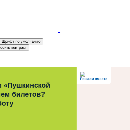
Шрифт по умолчанию
осить контраст
Решаем вместе
м «Пушкинской
ием билетов?
боту