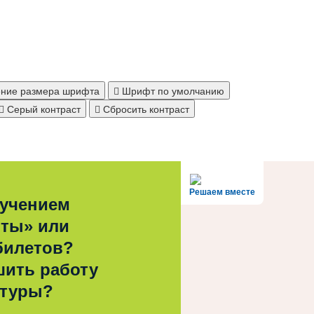
ние размера шрифта
Шрифт по умолчанию
Серый контраст
Сбросить контраст
Решаем вместе
лучением
рты» или
билетов?
шить работу
ьтуры?