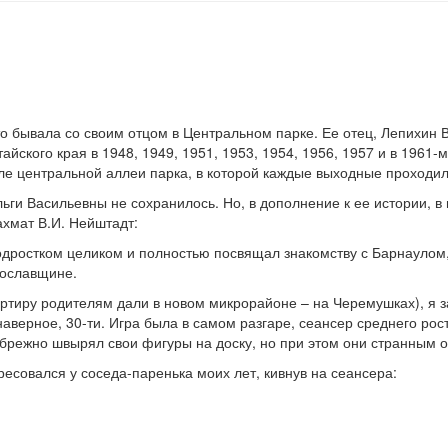
асто бывала со своим отцом в Центральном парке. Ее отец, Лепихи
ского края в 1948, 1949, 1951, 1953, 1954, 1956, 1957 и в 1961-м
зле центральной аллеи парка, в которой каждые выходные проход
ьги Васильевны не сохранилось. Но, в дополнение к ее истории, 
ахмат В.И. Нейштадт:
подростком целиком и полностью посвящал знакомству с Барнаулом
рославщине.
вартиру родителям дали в новом микрорайоне – на Черемушках), я 
аверное, 30-ти. Игра была в самом разгаре, сеансер среднего рос
небрежно швырял свои фигуры на доску, но при этом они странным о
есовался у соседа-паренька моих лет, кивнув на сеансера: