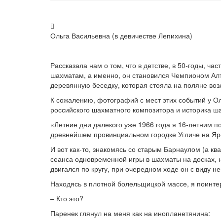
Ольга Васильевна (в девичестве Лепихина)
Рассказала нам о том, что в детстве, в 50-годы, ч
шахматам, а именно, он становился Чемпионом Алтай
деревянную беседку, которая стояла на поляне во
К сожалению, фотографий с мест этих событий у Ол
российского шахматного композитора и историка ш
«Летние дни далекого уже 1966 года я 16-летним 
древнейшем провинциальном городке Угличе на Я
И вот как-то, знакомясь со старым Барнаулом (а к
сеанса одновременной игры в шахматы на досках, н
двигался по кругу, при очередном ходе он с виду 
Находясь в плотной болельщицкой массе, я поинтер
– Кто это?
Паренек глянул на меня как на инопланетянина: