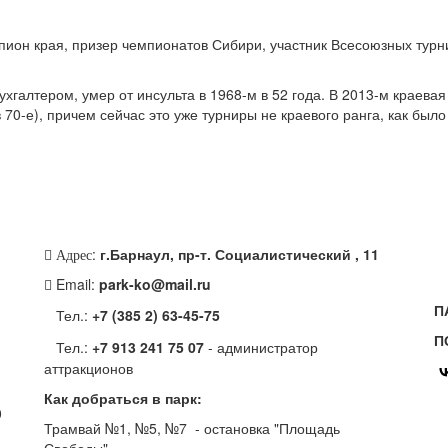
пион края, призер чемпионатов Сибири, участник Всесоюзных турн
ухгалтером, умер от инсульта в 1968-м в 52 года. В 2013-м крае
 70-е), причем сейчас это уже турниры не краевого ранга, как был
:
г.Барнаул, пр-т. Социалистический , 11
Адрес
Email:
park-ko@mail.ru
П
Тел.:
+7 (385 2) 63-45-75
П
Тел.:
+7 913 241 75 07
- администратор
аттракционов
Как добраться в парк:
0
Трамвай №1, №5, №7 - остановка "Площадь