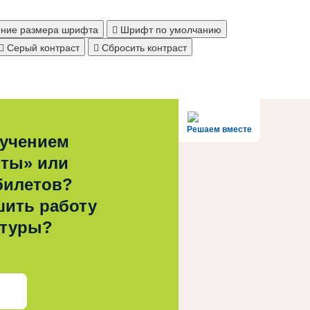
ние размера шрифта
Шрифт по умолчанию
Серый контраст
Сбросить контраст
Решаем вместе
лучением
рты» или
билетов?
шить работу
ьтуры?