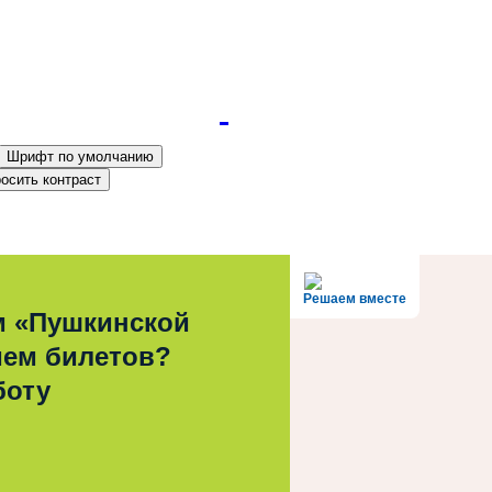
Шрифт по умолчанию
осить контраст
Решаем вместе
м «Пушкинской
ием билетов?
боту