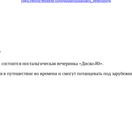
https://world-weather.ru/pogoda/russia/saint_petersburg/
»
 состоится ностальгическая вечеринка «Диско-80».
ся в путешествие во времени и смогут потанцевать под зарубежн