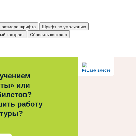
е размера шрифта
Шрифт по умолчанию
ый контраст
Сбросить контраст
Решаем вместе
лучением
рты» или
билетов?
шить работу
ьтуры?