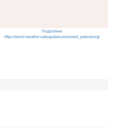
Подробнее
https://world-weather.ru/pogoda/russia/saint_petersburg/